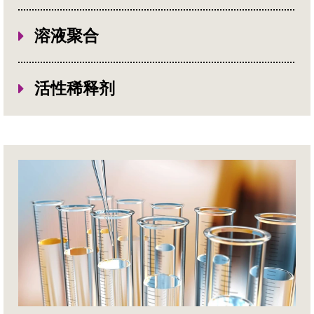
这项技术采用机械化方式将单体分散
在不相容的液体（通常是水）中形成
溶液聚合
单体液滴，再用一种单体可溶的引发
此聚合技术需使用溶剂，由此获得的
剂引发聚合。若能精确掌控这一过
树脂和单体都必须溶于所用溶剂。过
活性稀释剂
程，可获得易于处理的聚合物，通过
氧化物或偶氮化合物作为自由基引发
该反应方式通常由单体和聚合物混合
过滤或喷雾干燥即可分离。该技术的
剂。聚合度和由此获得的树脂分子的
体组成，通过金属离子、辐射或其他
主要优点是传热效率高，因此反应容
分子量可通过引发剂和单体浓度、聚
方式互相触发，聚合而成。最初，单
易控制。
合温度、链转移剂，甚至所用溶剂的
体用作溶剂或稀释剂，以降低配方的
类型来调整。
总粘度。使用后，与传统有机溶剂配
方相比，活性稀释剂通过聚合作用既
可获得最终性能，又能降低挥发性有
机化合物（VOC）含量。例如，活性
稀释剂用于低VOC油漆、复合树脂或